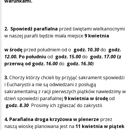
warunkami.
2. Spowiedź parafialna
przed świętami wielkanocnymi
w naszej parafii będzie miała miejsce
9 kwietnia
w środę
przed południem od o
godz.
10.30
do
godz.
12.00.
Po południu
od
godz.
15.00
do
godz.
17.00
(z
przerwą od godz.
16.00
do
godz.
16.30
)
3.
Chorzy którzy chcieli by przyjąć sakrament spowiedzi
i Eucharystii a nie są odwiedzani z posługą
sakramentalną z racji pierwszych piątków nawiedzimy w
dzień spowiedzi parafialnej
9 kwietnia w środę
od
godz.
8.30
Prosimy ich zgłaszać do zakrystii.
4. Parafialna droga krzyżowa w plenerze
przez
naszą wioskę planowana jest na
11 kwietnia w piątek