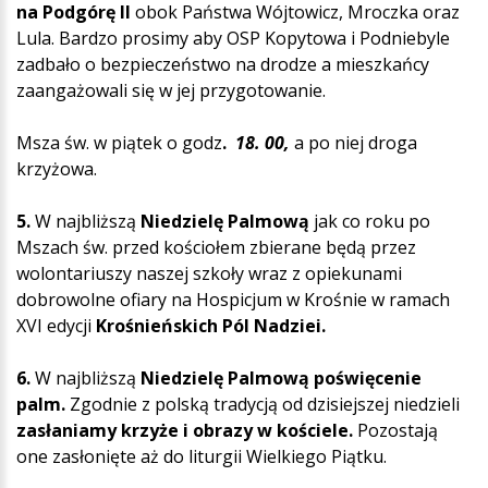
na Podgórę II
obok Państwa Wójtowicz, Mroczka oraz
Lula. Bardzo prosimy aby OSP Kopytowa i Podniebyle
zadbało o bezpieczeństwo na drodze a mieszkańcy
zaangażowali się w jej przygotowanie.
Msza św. w piątek o godz
.
18. 00,
a po niej droga
krzyżowa.
5.
W najbliższą
Niedzielę Palmową
jak co roku po
Mszach św. przed kościołem zbierane będą przez
wolontariuszy naszej szkoły wraz z opiekunami
dobrowolne ofiary na Hospicjum w Krośnie w ramach
XVI edycji
Krośnieńskich Pól Nadziei.
6.
W najbliższą
Niedzielę Palmową poświęcenie
palm.
Zgodnie z polską tradycją od dzisiejszej niedzieli
zasłaniamy krzyże i obrazy w kościele.
Pozostają
one zasłonięte aż do liturgii Wielkiego Piątku.