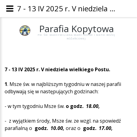
7 - 13 IV 2025 r. V niedziela wielkiego Postu. - Parafia Kopytowa
Parafia
Kopytowa
PW. ŚW. MAKSYMILIANA MARII KOLBE I MATKI BOŻEJ
RÓŻAŃCOWEJ
7 - 13 IV 2025 r.
V niedziela wielkiego Postu.
1
. Msze św. w najbliższym tygodniu w naszej parafii
odbywają się w następujących godzinach:
- w tym tygodniu Msze św.
o godz.
18.00,
- z wyjątkiem środy, Msze św. ze wzgl. na spowiedź
parafialną o
godz.
10.00,
oraz o
godz.
17.00,