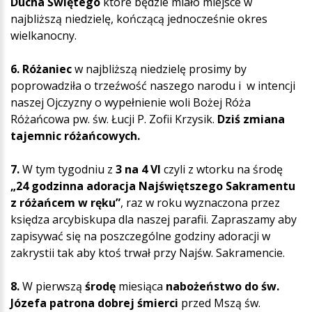
Ducha Świętego
które będzie miało miejsce w
najbliższą niedzielę, kończącą jednocześnie okres
wielkanocny.
6.
Różaniec
w najbliższą niedzielę prosimy by
poprowadziła o trzeźwość naszego narodu i w intencji
naszej Ojczyzny o wypełnienie woli Bożej Róża
Różańcowa pw. św. Łucji P. Zofii Krzysik.
Dziś zmiana
tajemnic różańcowych.
7.
W tym tygodniu z
3 na 4 VI
czyli z wtorku na środę
„24 godzinna adoracja Najświętszego Sakramentu
z różańcem w ręku”
, raz w roku wyznaczona przez
księdza arcybiskupa dla naszej parafii. Zapraszamy aby
zapisywać się na poszczególne godziny adoracji w
zakrystii tak aby ktoś trwał przy Najśw. Sakramencie.
8.
W pierwszą
środę
miesiąca
nabożeństwo do św.
Józefa patrona dobrej śmierci
przed Mszą św.