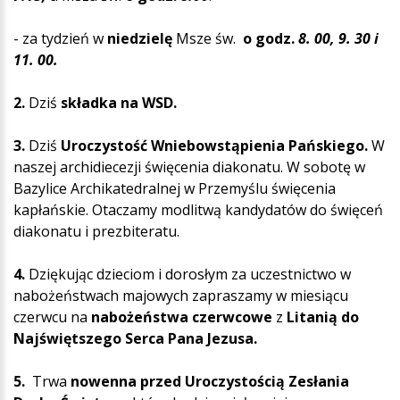
- za tydzień w
niedzielę
Msze św.
o godz.
8. 00
, 9. 30
i
11. 00.
2.
Dziś
składka na WSD.
3.
Dziś
Uroczystość Wniebowstąpienia Pańskiego.
W
naszej archidiecezji święcenia diakonatu. W sobotę w
Bazylice Archikatedralnej w Przemyślu święcenia
kapłańskie. Otaczamy modlitwą kandydatów do święceń
diakonatu i prezbiteratu.
4.
Dziękując dzieciom i dorosłym za uczestnictwo w
nabożeństwach majowych zapraszamy w miesiącu
czerwcu na
nabożeństwa czerwcowe
z
Litanią do
Najświętszego Serca Pana Jezusa.
5.
Trwa
nowenna przed Uroczystością Zesłania