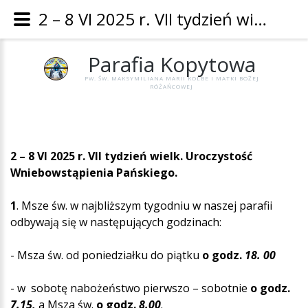
2 – 8 VI 2025 r. VII tydzień wielk. Uroczystość Wniebowstąpienia Pańskiego. - Parafia Kopytowa
Parafia
Kopytowa
PW. ŚW. MAKSYMILIANA MARII KOLBE I MATKI BOŻEJ
RÓŻAŃCOWEJ
2 – 8 VI 2025 r. VII tydzień wielk. Uroczystość
Wniebowstąpienia Pańskiego.
1
. Msze św. w najbliższym tygodniu w naszej parafii
odbywają się w następujących godzinach:
- Msza św. od poniedziałku do piątku
o godz.
18. 00
- w sobotę nabożeństwo pierwszo – sobotnie
o godz.
7.15
,
a Msza św.
o godz.
8.00
.