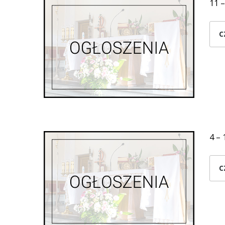
11 –
C
4 – 
C