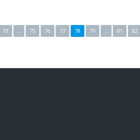
73
...
75
76
77
78
79
...
81
82