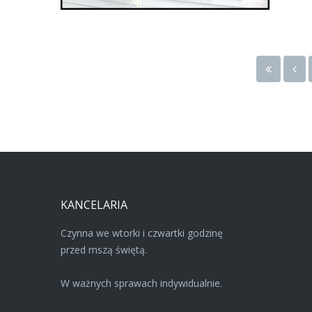
KANCELARIA
Czynna we wtorki i czwartki godzinę
przed mszą świętą.
W ważnych sprawach indywidualnie.