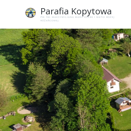
Parafia
Kopytowa
PW. ŚW. MAKSYMILIANA MARII KOLBE I MATKI BOŻEJ
RÓŻAŃCOWEJ