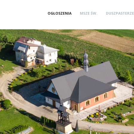
OGŁOSZENIA
MSZE ŚW.
DUSZPASTERZE