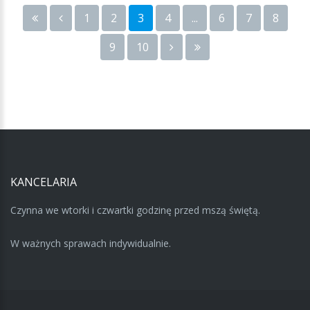
1
2
3
4
...
6
7
8
9
10
KANCELARIA
Czynna we wtorki i czwartki godzinę przed mszą świętą.
W ważnych sprawach indywidualnie.