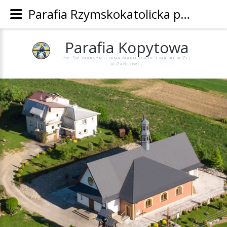
Parafia Rzymskokatolicka pw. Św. Maksymiliana Marii Kolbe i Matki Bożej Różańcowej w Kopytowej - Parafia Kopytowa
Parafia
Kopytowa
PW. ŚW. MAKSYMILIANA MARII KOLBE I MATKI BOŻEJ
RÓŻAŃCOWEJ