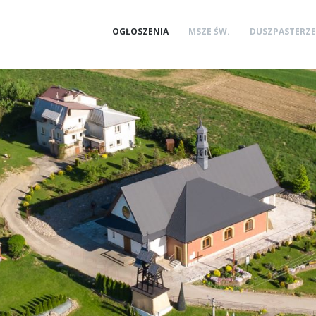
OGŁOSZENIA
MSZE ŚW.
DUSZPASTERZE