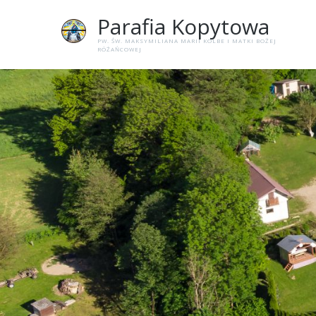
Parafia
Kopytowa
PW. ŚW. MAKSYMILIANA MARII KOLBE I MATKI BOŻEJ
RÓŻAŃCOWEJ