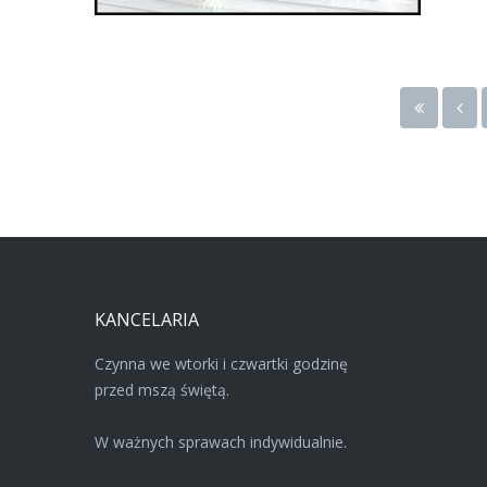
KANCELARIA
Czynna we wtorki i czwartki godzinę
przed mszą świętą.
W ważnych sprawach indywidualnie.