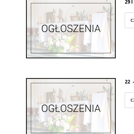
29 I
C
22 -
C