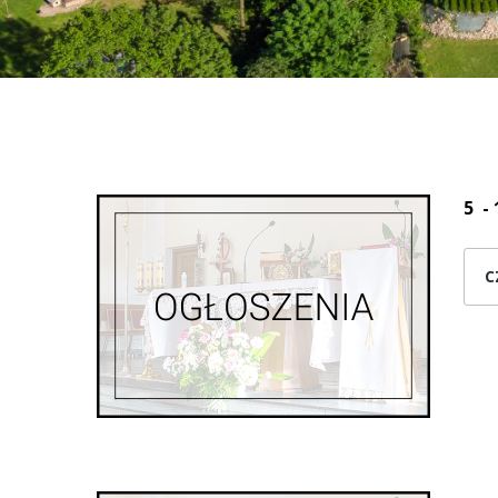
5 - 
C