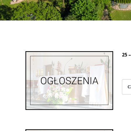
25 
C