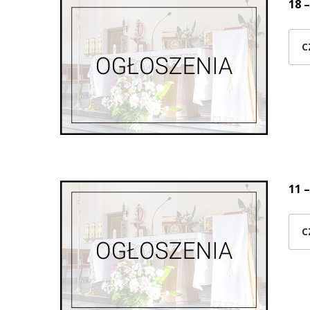
18 –
C
11 –
C