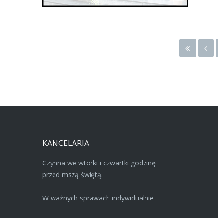
KANCELARIA
Czynna we wtorki i czwartki godzinę
przed mszą świętą.
W ważnych sprawach indywidualnie.