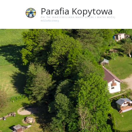
Parafia
Kopytowa
PW. ŚW. MAKSYMILIANA MARII KOLBE I MATKI BOŻEJ
RÓŻAŃCOWEJ