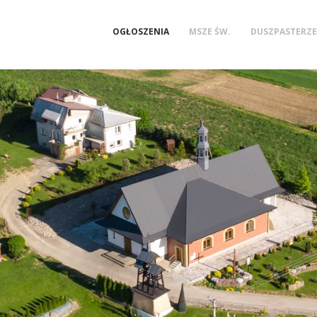
OGŁOSZENIA
MSZE ŚW.
DUSZPASTERZE