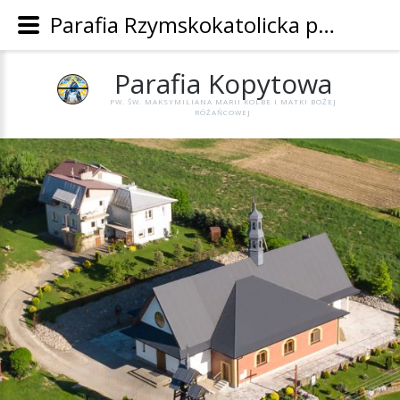
Parafia Rzymskokatolicka pw. Św. Maksymiliana Marii Kolbe i Matki Bożej Różańcowej w Kopytowej - Parafia Kopytowa
Parafia
Kopytowa
PW. ŚW. MAKSYMILIANA MARII KOLBE I MATKI BOŻEJ
RÓŻAŃCOWEJ