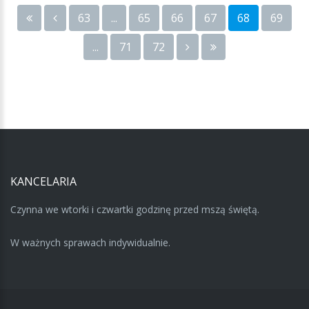
63
...
65
66
67
68
69
...
71
72
KANCELARIA
Czynna we wtorki i czwartki godzinę przed mszą świętą.
W ważnych sprawach indywidualnie.