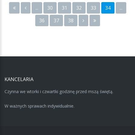
...
30
31
32
33
34
...
36
37
38
KANCELARIA
Czynna we wtorki i czwartki godzinę przed mszą świętą.
W ważnych sprawach indywidualnie.