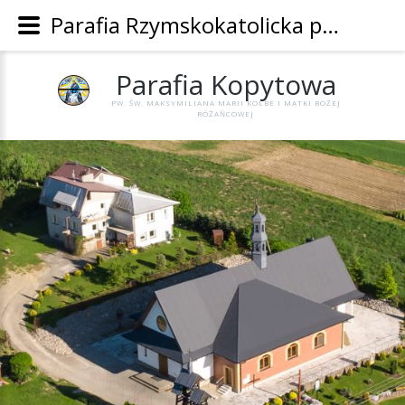
Parafia Rzymskokatolicka pw. Św. Maksymiliana Marii Kolbe i Matki Bożej Różańcowej w Kopytowej - Parafia Kopytowa
Parafia
Kopytowa
PW. ŚW. MAKSYMILIANA MARII KOLBE I MATKI BOŻEJ
RÓŻAŃCOWEJ