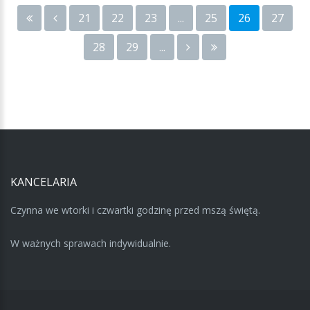
21
22
23
...
25
26
27
28
29
...
KANCELARIA
Czynna we wtorki i czwartki godzinę przed mszą świętą.
W ważnych sprawach indywidualnie.