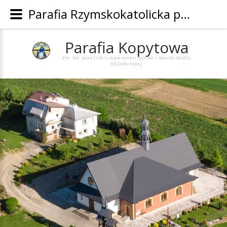
Parafia Rzymskokatolicka pw. Św. Maksymiliana Marii Kolbe i Matki Bożej Różańcowej w Kopytowej - Parafia Kopytowa
Parafia
Kopytowa
PW. ŚW. MAKSYMILIANA MARII KOLBE I MATKI BOŻEJ
RÓŻAŃCOWEJ