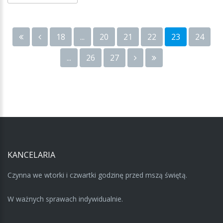
18
...
20
21
22
23
24
...
26
27
KANCELARIA
Czynna we wtorki i czwartki godzinę przed mszą świętą.
W ważnych sprawach indywidualnie.