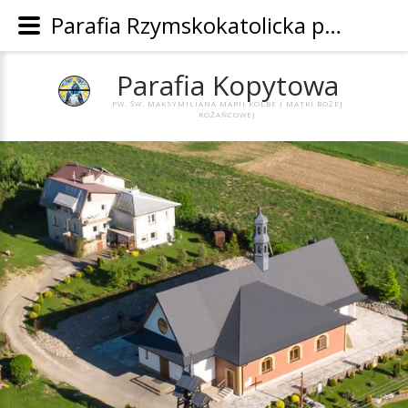
Parafia Rzymskokatolicka pw. Św. Maksymiliana Marii Kolbe i Matki Bożej Różańcowej w Kopytowej - Parafia Kopytowa
Parafia
Kopytowa
PW. ŚW. MAKSYMILIANA MARII KOLBE I MATKI BOŻEJ
RÓŻAŃCOWEJ