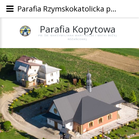
Parafia Rzymskokatolicka pw. Św. Maksymiliana Marii Kolbe i Matki Bożej Różańcowej w Kopytowej - Parafia Kopytowa
Parafia
Kopytowa
PW. ŚW. MAKSYMILIANA MARII KOLBE I MATKI BOŻEJ
RÓŻAŃCOWEJ