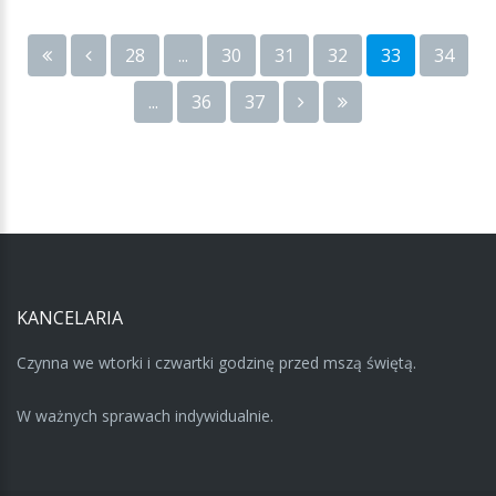
28
...
30
31
32
33
34
...
36
37
KANCELARIA
Czynna we wtorki i czwartki godzinę przed mszą świętą.
W ważnych sprawach indywidualnie.