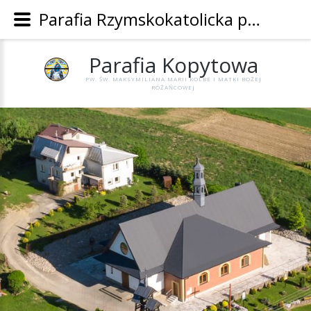
Parafia Rzymskokatolicka pw. Św. Maksymiliana Marii Kolbe i Matki Bożej Różańcowej w Kopytowej - Parafia Kopytowa
Parafia
Kopytowa
PW. ŚW. MAKSYMILIANA MARII KOLBE I MATKI BOŻEJ
RÓŻAŃCOWEJ