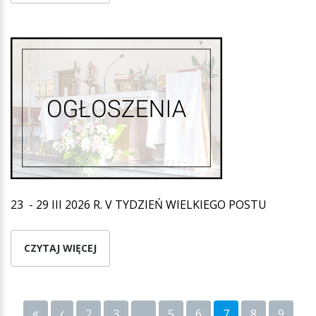
23 - 29 III 2026 R. V TYDZIEŃ WIELKIEGO POSTU
CZYTAJ WIĘCEJ
2
3
...
5
6
7
8
9