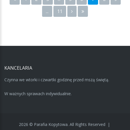
...
11
KANCELARIA
Czynna we wtorki i czwartki godzinę przed mszą świętą.
W ważnych sprawach indywidualnie.
2026
©
Parafia Kopytowa.
All Rights Reserved
|