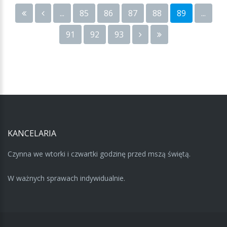
...
85
86
87
88
89
...
91
92
93
KANCELARIA
Czynna we wtorki i czwartki godzinę przed mszą świętą.
W ważnych sprawach indywidualnie.