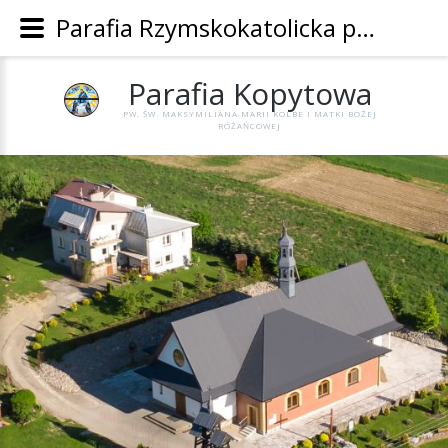
Parafia Rzymskokatolicka pw. Św. Maksymiliana Marii Kolbe i Matki Bożej Różańcowej w Kopytowej - Parafia Kopytowa
Parafia
Kopytowa
PW. ŚW. MAKSYMILIANA MARII KOLBE I MATKI BOŻEJ
RÓŻAŃCOWEJ