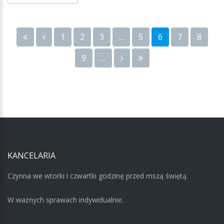
1
2
3
...
5
6
7
8
9
...
KANCELARIA
Czynna we wtorki i czwartki godzinę przed mszą świętą.
W ważnych sprawach indywidualnie.