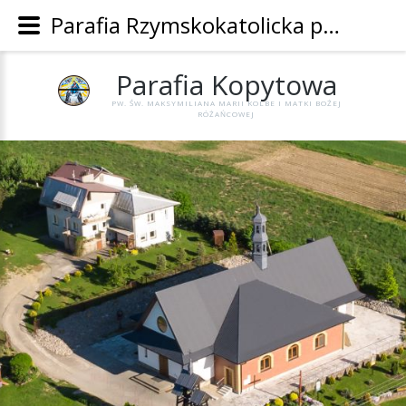
Parafia Rzymskokatolicka pw. Św. Maksymiliana Marii Kolbe i Matki Bożej Różańcowej w Kopytowej - Parafia Kopytowa
Parafia
Kopytowa
PW. ŚW. MAKSYMILIANA MARII KOLBE I MATKI BOŻEJ
RÓŻAŃCOWEJ