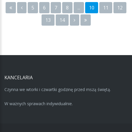
5
6
7
8
...
10
11
12
13
14
KANCELARIA
Czynna we wtorki i czwartki godzinę przed mszą świętą.
W ważnych sprawach indywidualnie.