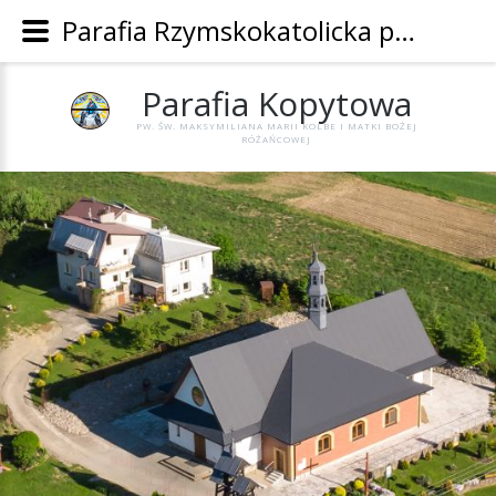
Parafia Rzymskokatolicka pw. Św. Maksymiliana Marii Kolbe i Matki Bożej Różańcowej w Kopytowej - Parafia Kopytowa
Parafia
Kopytowa
PW. ŚW. MAKSYMILIANA MARII KOLBE I MATKI BOŻEJ
RÓŻAŃCOWEJ