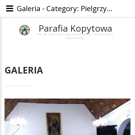
Galeria - Category: Pielgrzymka do Św. Jana z Dukli 2020 - Parafia Kopytowa
Parafia
Kopytowa
PW. ŚW. MAKSYMILIANA MARII KOLBE I MATKI BOŻEJ
RÓŻAŃCOWEJ
GALERIA