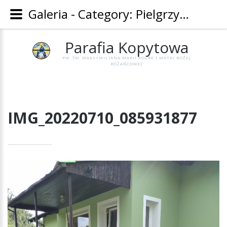
Galeria - Category: Pielgrzymka do Św. Jana z Dukli 2022 - Image: IMG_20220710_085931877 - Parafia Kopytowa
Parafia
Kopytowa
PW. ŚW. MAKSYMILIANA MARII KOLBE I MATKI BOŻEJ
RÓŻAŃCOWEJ
IMG_20220710_085931877