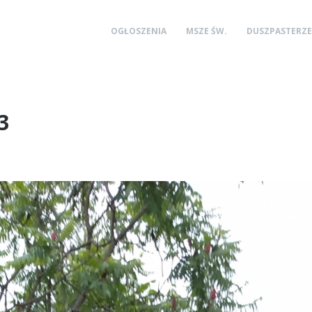
OGŁOSZENIA
MSZE ŚW.
DUSZPASTERZE
3