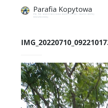
Parafia
Kopytowa
PW. ŚW. MAKSYMILIANA MARII KOLBE I MATKI BOŻEJ
RÓŻAŃCOWEJ
IMG_20220710_09221017