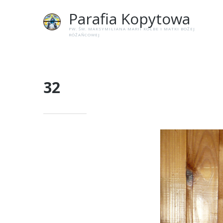
Parafia
Kopytowa
PW. ŚW. MAKSYMILIANA MARII KOLBE I MATKI BOŻEJ
RÓŻAŃCOWEJ
32